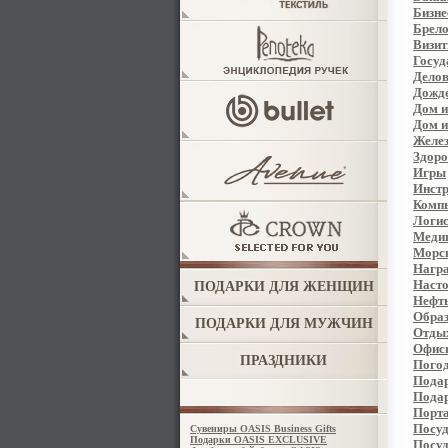
Бизне
Брел
Визи
Госуд
Делов
Дожде
Дом и
Дом и
Желез
Здоро
Игры
Инстр
Комп
Логис
Меди
Морск
Награ
Насто
ПОДАРКИ ДЛЯ ЖЕНЩИН
Нефть
Образ
ПОДАРКИ ДЛЯ МУЖЧИН
Отдых
Офис
ПРАЗДНИКИ
Погод
Пода
Пода
Порта
Посу
Сувениры OASIS Business Gifts
Подарки OASIS EXCLUSIVE
Посуд