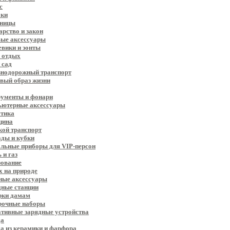
с
оки
тницы
арство и закон
ые аксессуары
вики и зонты
 отдых
 сад
нодорожный транспорт
вый образ жизни
ументы и фонари
ьютерные аксессуары
тика
цина
ой транспорт
ды и кубки
льные приборы для VIP-персон
 и газ
ование
 на природе
ные аксессуары
ные станции
рки дамам
рочные наборы
тивные зарядные устройства
да
а из керамики и фарфора