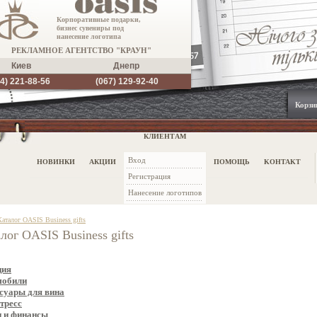
Корпоративные подарки,
бизнес сувениры под
нанесение логотипа
РЕКЛАМНОЕ АГЕНТСТВО "КРАУН"
Киев
Днепр
4) 221-88-56
(067) 129-92-40
Корзи
КЛИЕНТАМ
Вход
НОВИНКИ
АКЦИИ
ПОМОЩЬ
KOHTAKT
Регистрация
Нанесение логотипов
Каталог OASIS Business gifts
лог OASIS Business gifts
ция
мобили
суары для вина
тресс
 и финансы