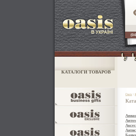
(04
КАТАЛОГИ ТОВАРОВ
Oasis
\
Ката
Авиа
Авто
Аксес
Антис
Банки