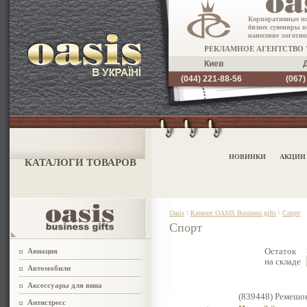
Корпоративные п
бизнес сувениры п
нанесение логотип
РЕКЛАМНОЕ АГЕНТСТВО 
Киев
(044) 221-88-56
(067)
НОВИНКИ
АКЦИИ
КАТАЛОГИ ТОВАРОВ
Oasis
\
Каталог OASIS Business gifts
\
Спорт
Спорт
Остаток
Авиация
на складе
Автомобили
Аксессуары для вина
(839448) Ремешо
Антистресс