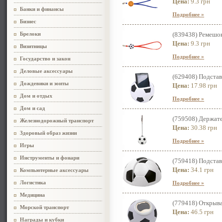
Цена:
9.3 грн
Банки и финансы
Подробнее »
Бизнес
Брелоки
(839438) Ремешо
Цена:
9.3 грн
Визитницы
Подробнее »
Государство и закон
Деловые аксессуары
(629408) Подста
Дождевики и зонты
Цена:
17.98 грн
Дом и отдых
Подробнее »
Дом и сад
(759508) Держат
Железнодорожный транспорт
Цена:
30.38 грн
Здоровый образ жизни
Подробнее »
Игры
Инструменты и фонари
(759418) Подстав
Цена:
34.1 грн
Компьютерные аксессуары
Логистика
Подробнее »
Медицина
(779418) Открыв
Морской транспорт
Цена:
46.5 грн
Награды и кубки