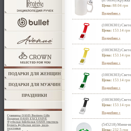
(879896) Кружка 
Цена:
88.04 грн
Подробнее »
(10036301) Свето
Цена:
153.14 грн
Подробнее »
(10036302) Свето
Цена:
153.14 грн
Подробнее »
ПОДАРКИ ДЛЯ ЖЕНЩИН
(10036303) Свето
Цена:
153.14 грн
ПОДАРКИ ДЛЯ МУЖЧИН
Подробнее »
ПРАЗДНИКИ
(10036300) Свето
Цена:
153.14 грн
Подробнее »
Сувениры OASIS Business Gifts
Подарки OASIS EXCLUSIVE
Футболки бейсболки OASIS текстиль
(545218) Мини-и
Купить футболки оптом, поло,
толстовки
Цена:
232.5 грн