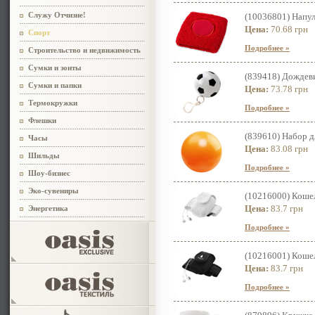
Служу Отчизне!
(10036801) Напул
Цена:
70.68 грн
Спорт
Подробнее »
Строительство и недвижимость
Сумки и зонты
(839418) Дождев
Сумки и папки
Цена:
73.78 грн
Термокружки
Подробнее »
Флешки
(839610) Набор д
Часы
Цена:
83.08 грн
Шильды
Подробнее »
Шоу-бизнес
Эко-сувениры
(10216000) Кошел
Цена:
83.7 грн
Энергетика
Подробнее »
(10216001) Кошел
Цена:
83.7 грн
Подробнее »