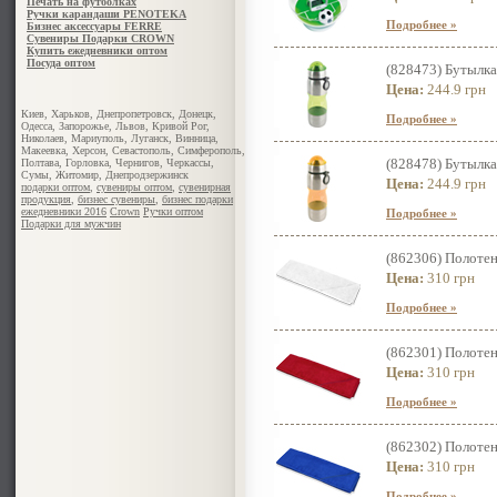
Печать на футболках
Ручки карандаши PENOTEKA
Подробнее »
Бизнес аксессуары FERRE
Сувениры Подарки CROWN
Купить ежедневники оптом
Посуда оптом
(828473) Бутылка
Цена:
244.9 грн
Киев, Харьков, Днепропетровск, Донецк,
Подробнее »
Одесса, Запорожье, Львов, Кривой Рог,
Николаев, Мариуполь, Луганск, Винница,
Макеевка, Херсон, Севастополь, Симферополь,
(828478) Бутылк
Полтава, Горловка, Чернигов, Черкассы,
Сумы, Житомир, Днепродзержинск
Цена:
244.9 грн
подарки оптом
,
сувениры оптом
,
сувенирная
продукция
,
бизнес сувениры
,
бизнес подарки
ежедневники 2016
Crown
Ручки оптом
Подробнее »
Подарки для мужчин
(862306) Полоте
Цена:
310 грн
Подробнее »
(862301) Полоте
Цена:
310 грн
Подробнее »
(862302) Полотен
Цена:
310 грн
Подробнее »