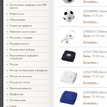
Подробнее »
Настольные приборы для VIP-
персон
(10209900) Анти
Нефть и газ
Цена:
55.8 грн
Образование
Подробнее »
Отдых на природе
(766050.15) Брел
Офисные аксессуары
Цена:
61.38 грн
Погодные станции
Подробнее »
Подарки дамам
Подарочные наборы
(19547390) Напул
Портативные зарядные
Цена:
70.68 грн
устройства
Подробнее »
Посуда
Посуда из керамики и фарфора
(19547398) Напул
Цена:
70.68 грн
Посуда из металла
Посуда из стекла
Подробнее »
Промышленность
(10036800) Напул
Профессии
Цена:
70.68 грн
Путешествия
Подробнее »
Связь