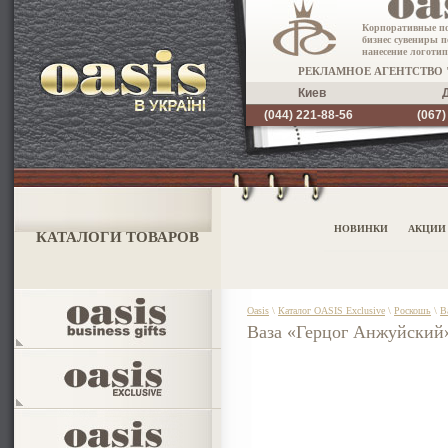
Корпоративные п
бизнес сувениры п
нанесение логотип
РЕКЛАМНОЕ АГЕНТСТВО 
Киев
(044) 221-88-56
(067)
НОВИНКИ
АКЦИИ
КАТАЛОГИ ТОВАРОВ
Oasis
\
Каталог OASIS Exclusive
\
Роскошь
\
В
Ваза «Герцог Анжуйский»