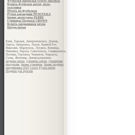
Футболки бейсболки OASIS текстиль
Купить футболки оптом, поло,
толстовки
Печать на футболках
Ручки карандаши PENOTEKA
Бизнес аксессуары FERRE
Сувениры Подарки CROWN
Купить ежедневники оптом
Посуда оптом
Киев, Харьков, Днепропетровск, Донецк,
Одесса, Запорожье, Львов, Кривой Рог,
Николаев, Мариуполь, Луганск, Винница,
Макеевка, Херсон, Севастополь, Симферополь,
Полтава, Горловка, Чернигов, Черкассы,
Сумы, Житомир, Днепродзержинск
подарки оптом
,
сувениры оптом
,
сувенирная
продукция
,
бизнес сувениры
,
бизнес подарки
ежедневники 2016
Crown
Ручки оптом
Подарки для мужчин